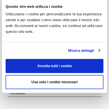
Berti
, menzione d’onore al Compasso d’Oro.
Questo sito web utilizza i cookie
Utilizziamo i cookie per personalizzare la tua esperienza
utente e per studiare come viene utilizzato il nostro sito
web. Acconsenti ai nostri cookie, se continui ad utilizzare
questo sito web.
R.S.V.P. I posti sono limitati, è necessario registrarsi,
specificando il nome dei partecipanti.
Mostra dettagli
maroncelli5@dvo.it
Accetta tutti i cookie
Scarica Pdf
Scopri la photogallery
Usa solo i cookie necessari
Apri il link esterno
Condividi