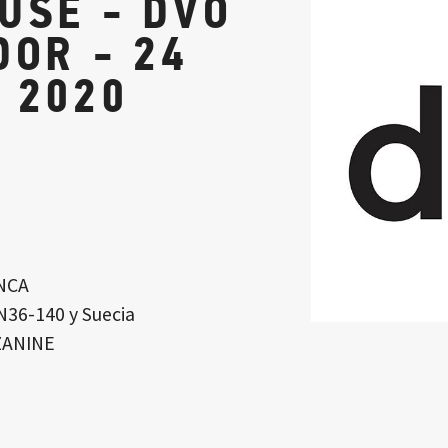
USE - DVO
DOR - 24
 2020
NCA
N36-140 y Suecia
ZANINE