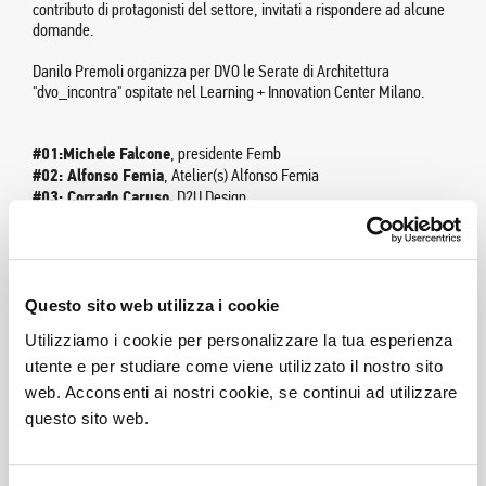
contributo di protagonisti del settore, invitati a rispondere ad alcune
domande.
Danilo Premoli organizza per DVO le Serate di Architettura
"dvo_incontra" ospitate nel Learning + Innovation Center Milano.
#01:
Michele Falcone
,
presidente Femb
#02
:
Alfonso Femia
, Atelier(s) Alfonso Femia
#03:
Corrado Caruso,
D2U Design
#04:
Antonio Morlacchi,
direttore editoriale ioArch
#05:
Alida Catella,
CEO Coima
#06:
Riccardo Minelli,
Archilabs
#07:
Michele Rossi,
Park Associati
#08:
Nicola Zanardi,
Hublab- curat. Milan Digital Week
Questo sito web utilizza i cookie
#09:
Vittorio Grassi,
VGA and Partners
Utilizziamo i cookie per personalizzare la tua esperienza
#10:
Marco Predari,
Universal Selecta
utente e per studiare come viene utilizzato il nostro sito
#11:
Luciano Galimberti,
presidente ADI
#12:
Monica Tricario,
Piuarch
web. Acconsenti ai nostri cookie, se continui ad utilizzare
#13: Maurizio De Caro
, Architects&Planners
questo sito web.
#14: Andrea Margaritelli
, presidente IN/Arch
#15: Enrico Frigerio
, Frigerio Design Group Slow
#16: Giovanni De Ponti
, sr. adv/innovation manager