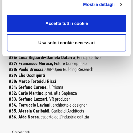
#17: Alessandro Colombo,
Arch./Designer
Mostra dettagli
#18: Francesco Zurlo,
docente Politecnico
#19: Santiago Miranda,
Studio King Miranda
#20: Michelangiolo Bernabei
,
CEO XOffice
Accetta tutti i cookie
#21: Giulio Rigoni,
BIG Bjarke Ingels Group
#22: Claudio Mosconi,
DVO Learning+Innovation Center Mi
#23: Leonardo Cavalli,
One Works
Usa solo i cookie necessari
#24: Stefano Anfossi,
Pierandrei Associati
#25: Luca Brusamolino,
Workitect
#26: Luca Bigliardi+Daniela Dafarra
, Principioattivo
#27: Francesco Morace,
Future Concept Lab
#28: Paolo Brescia,
OBR Open Building Research
#29: Elio Occhipinti
#30: Marco Tortoioli Ricci
#31: Stefano Carone,
Il Prisma
#32: Carlo Martino,
prof. alla Sapienza
#33: Stefano Lazzari
, VR producer
#34: Ferruccio Laviani,
architetto e designer
#35: Alessia Garibaldi
, Garibaldi Architects
#36: Aldo Norsa
, esperto dell'industria edilizia
Condividi