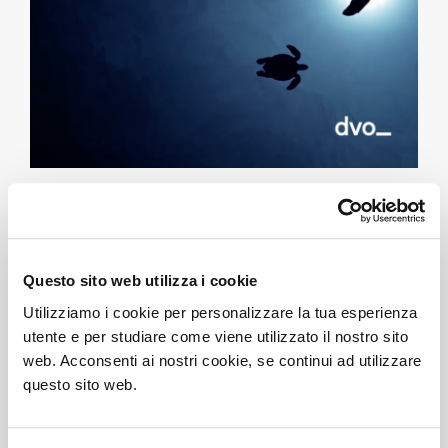
SUMMER HOLIDAYS
2023
Questo sito web utilizza i cookie
14/07/2023
Utilizziamo i cookie per personalizzare la tua esperienza
utente e per studiare come viene utilizzato il nostro sito
web. Acconsenti ai nostri cookie, se continui ad utilizzare
DVO rimarrà chiusa dal
10 al 27 agosto 2023
.
questo sito web.
Buone vacanze!
Condividi