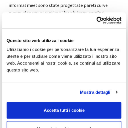
informal meet sono state progettate pareti curve
monovetro per garantire al loro interno comfort
acustico e visivo. Per assicurare la stessa tranquillità e
riservatezza, anche per le nicchie dedicate a brevi meet
sono stati scelti rivestimenti in tessuti e materiali
Questo sito web utilizza i cookie
acustici.
Utilizziamo i cookie per personalizzare la tua esperienza
utente e per studiare come viene utilizzato il nostro sito
Project by
Il Prisma
web. Acconsenti ai nostri cookie, se continui ad utilizzare
questo sito web.
Condividi
Mostra dettagli
Accetta tutti i cookie