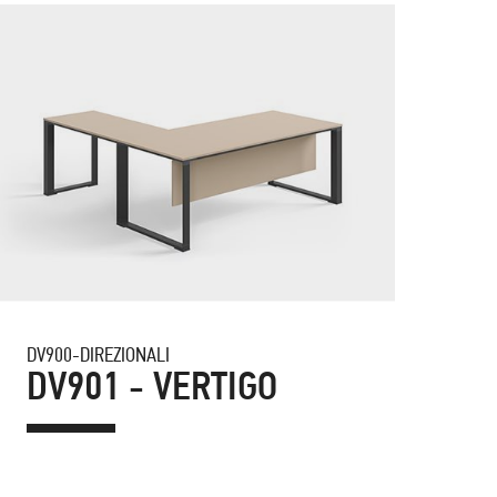
DV900-DIREZIONALI
DV90
DV901 - VERTIGO
DV