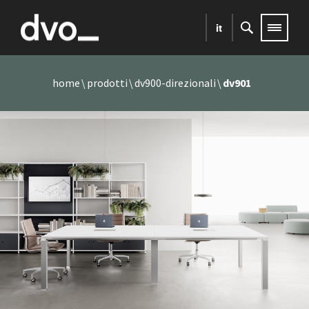
it
home
prodotti
dv900-direzionali
dv901