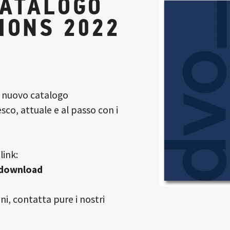
CATALOGO
IONS 2022
o nuovo catalogo
resco, attuale e al passo con i
link:
/download
i, contatta pure i nostri