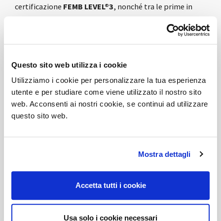
certificazione
FEMB LEVEL®3
, nonché tra le prime in
Europa dopo la recente riedizione 2023.
FEMB LEVEL®3
è una certificazione di prodotto che si
basa su requisiti di sostenibilità, sia per i mobili per
ufficio che per mobili non domestici ad uso interno.
Questo sito web utilizza i cookie
Utilizziamo i cookie per personalizzare la tua esperienza
Il punteggio ottenuto da DVO, ampiamente sopra la
utente e per studiare come viene utilizzato il nostro sito
soglia
FEMB LEVEL®3
, rappresenta ancora una volta la
web. Acconsenti ai nostri cookie, se continui ad utilizzare
conferma dell’impegno dell’azienda verso modelli di
questo sito web.
economia circolare, con particolare riguardo alla
selezione, all’analisi ed al controllo di materie prime e
componenti utilizzati per i propri prodotti.
Mostra dettagli
Dopo la certificazione
Products & LEED®credits - V4.1
NC
ottenuta nel 2021 e il protocollo
WELL
Accetta tutti i cookie
BUILDING STANDARD®- V2
nel 2022, desideriamo
ricordare l’impegno di DVO verso il futuro e
Usa solo i cookie necessari