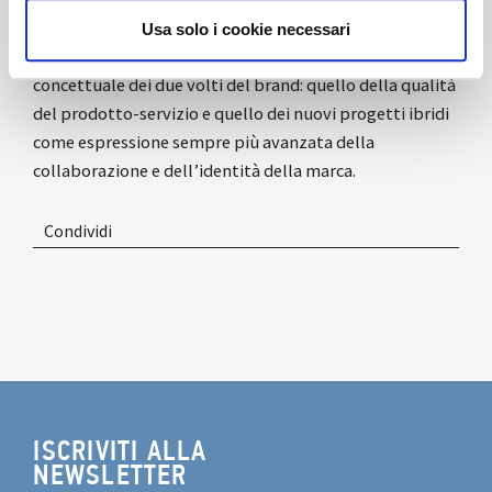
MEWE
(job is a life journey from me to we)
sarà il nuovo
Usa solo i cookie necessari
mood e la nuova campagna del brand DVO come sintesi
concettuale dei due volti del brand: quello della qualità
del prodotto-servizio e quello dei nuovi progetti ibridi
come espressione sempre più avanzata della
collaborazione e dell’identità della marca.
Condividi
ISCRIVITI ALLA
NEWSLETTER