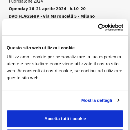
Fuorisalone 2024
Openday 16-21 aprile 2024 - h.10-20
DVO FLAGSHIP - via Maroncelli 5 - Milano
DVO presenta il nuovo concept
FEEL THE ROOM
dedicato al Flagship sviluppato in collaborazione con
lo studio di architettura
967Arch
. Il progetto propone
Questo sito web utilizza i cookie
una rilettura del contesto con codici ed atmosfere
Utilizziamo i cookie per personalizzare la tua esperienza
inedite, in contrapposizione con la geometria
utente e per studiare come viene utilizzato il nostro sito
ortogonale della scatola espositiva. Un allestimento
web. Acconsenti ai nostri cookie, se continui ad utilizzare
scenografico tra architetture teatrali e i prodotti
questo sito web.
innovativi dell’azienda per immergersi nell’atmosfera
propria dell’evento milanese. Un percorso di scoperte e
soste che coinvolge il pubblico attraverso la
Mostra dettagli
percezione visiva e tattile. Forme semplici e armoniche,
spazi che si riempiono di leggerezza volumetrica, da
Accetta tutti i cookie
toccare, spostare e attraversare.