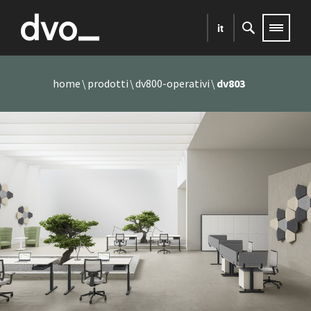
it
home
prodotti
dv800-operativi
dv803